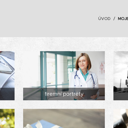
ÚVOD
MOJ
firemní portréty