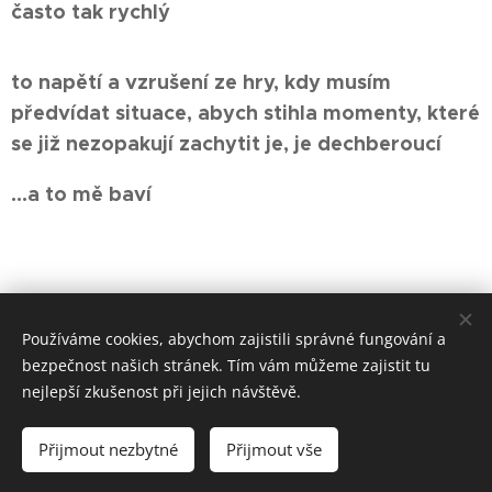
často tak rychlý
to napětí a vzrušení ze hry, kdy musím
předvídat situace, abych stihla momenty, které
se již nezopakují zachytit je, je dechberoucí
...a to mě baví
Používáme cookies, abychom zajistili správné fungování a
bezpečnost našich stránek. Tím vám můžeme zajistit tu
nejlepší zkušenost při jejich návštěvě.
© 2021 Irena Fukarová,
www.inhomestaging.cz
Přijmout nezbytné
Přijmout vše
Vytvořeno službou
Webnode
Cookies